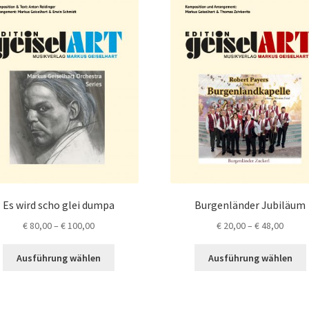
Es wird scho glei dumpa
Burgenländer Jubiläum
Preisspanne:
Preis
€
80,00
–
€
100,00
€
20,00
–
€
48,00
€ 80,00
€ 20,0
Dieses
bis
bis
Ausführung wählen
Ausführung wählen
Produkt
€ 100,00
€ 48,0
weist
mehrere