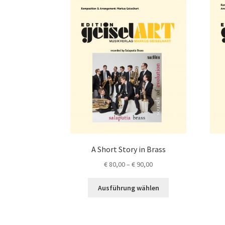
A Short Story in Brass
Preisspanne:
€
80,00
–
€
90,00
€ 80,00
Dieses
bis
Ausführung wählen
Produkt
€ 90,00
weist
mehrere