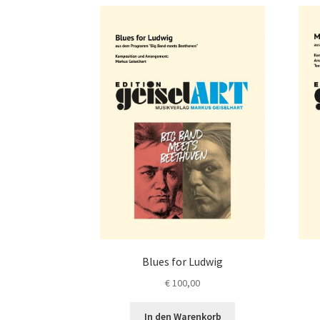
Varianten
auf.
Die
Optionen
können
auf
der
Produktseite
gewählt
werden
Blues for Ludwig
€
100,00
In den Warenkorb