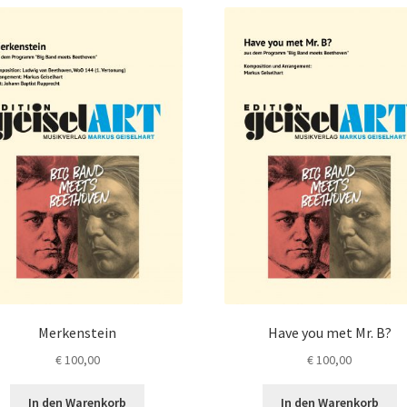
Varianten
auf.
a
Die
Optionen
können
auf
der
Produktseite
gewählt
werden
Merkenstein
Have you met Mr. B?
€
100,00
€
100,00
In den Warenkorb
In den Warenkorb