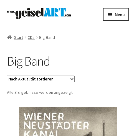
Zur
Zum
Menü
Navigation
Inhalt
springen
springen
Startseite
Start
CDs
Big Band
Unterm
Noten
öffnen
Big Band
Unterm
CDs
öffnen
geiselART
Nach
Alle 3 Ergebnisse werden angezeigt
Big Band
Aktualität
sortiert
Blasmusik
Sonstige Produkte